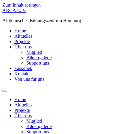
Zum Inhalt springen
ARCA E. V
Afrikanisches Bildungszentrum Hamburg
Home
Aktuelles
Projekte
Über uns
Mitglied
Bildergallerie
Support uns
Fasiathek
Kontakt
Von uns für uns
Home
Aktuelles
Projekte
Über uns
Mitglied
Bildergallerie
Support uns