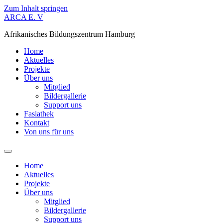
Zum Inhalt springen
ARCA E. V
Afrikanisches Bildungszentrum Hamburg
Home
Aktuelles
Projekte
Über uns
Mitglied
Bildergallerie
Support uns
Fasiathek
Kontakt
Von uns für uns
Home
Aktuelles
Projekte
Über uns
Mitglied
Bildergallerie
Support uns