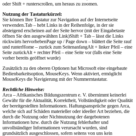
oder Shift + runterscrollen, um heraus zu zoomen.
Nutzung der Tastaturkürzel:
Sie können Ihre Tastatur zur Navigation auf der Internetseite
verwenden.Tab – hebt Links in der Reihenfolge, in der sie
absteigend erscheinen auf der Seite hervor (mit der Eingabetaste
öffnen Sie den ausgewählten Link)Shift + Tab – lässt die Links
rückwärts hervorhebenPage up / Page down – blättert die Seite rauf
und runterHome – zurück zum SeitenanfangAlt + linker Pfeil – eine
Seite zurückAlt + rechter Pfeil – eine Seite vor (falls eine Seite
vorher bereits geöffnet wurde)
Zusätzlich zu den oberen Optionen hat Microsoft eine eingebaute
Bedienbarkeitsoption, MouseKeys. Wenn aktiviert, ermöglicht
MouseKeys die Navigierung mit der Nummerntastatur.
Rechtliche Hinweise:
Arca – Afrikanisches Bildungszentrum e. V. übernimmt keinerlei
Gewähr für die Aktualität, Korrektheit, Vollständigkeit oder Qualität
der bereitgestellten Informationen. Haftungsansprüche gegen Arca,
welche sich auf Schäden materieller oder ideeller Art beziehen, die
durch die Nutzung oder Nichtnutzung der dargebotenen
Informationen bzw. durch die Nutzung fehlerhafter und
unvollständiger Informationen verursacht wurden, sind
grundsätzlich ausgeschlossen, sofern seitens von uns kein