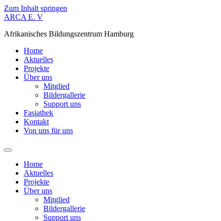
Zum Inhalt springen
ARCA E. V
Afrikanisches Bildungszentrum Hamburg
Home
Aktuelles
Projekte
Über uns
Mitglied
Bildergallerie
Support uns
Fasiathek
Kontakt
Von uns für uns
Home
Aktuelles
Projekte
Über uns
Mitglied
Bildergallerie
Support uns