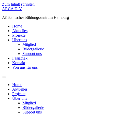
Zum Inhalt springen
ARCA E. V
Afrikanisches Bildungszentrum Hamburg
Home
Aktuelles
Projekte
Über uns
Mitglied
Bildergallerie
Support uns
Fasiathek
Kontakt
Von uns für uns
Home
Aktuelles
Projekte
Über uns
Mitglied
Bildergallerie
Support uns