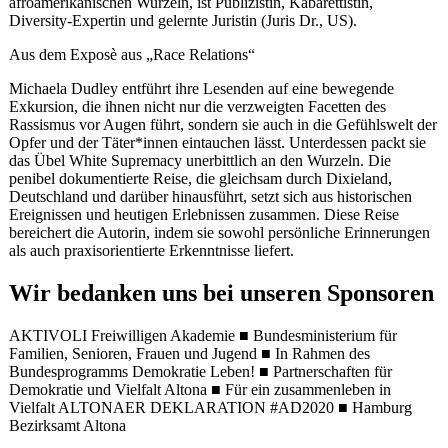
afroamerikanischen Wurzeln, ist Publizistin, Kabarettistin,
Diversity-Expertin und gelernte Juristin (Juris Dr., US).
Aus dem Exposè aus „Race Relations“
Michaela Dudley entführt ihre Lesenden auf eine bewegende
Exkursion, die ihnen nicht nur die verzweigten Facetten des
Rassismus vor Augen führt, sondern sie auch in die Gefühlswelt der
Opfer und der Täter*innen eintauchen lässt. Unterdessen packt sie
das Übel White Supremacy unerbittlich an den Wurzeln. Die
penibel dokumentierte Reise, die gleichsam durch Dixieland,
Deutschland und darüber hinausführt, setzt sich aus historischen
Ereignissen und heutigen Erlebnissen zusammen. Diese Reise
bereichert die Autorin, indem sie sowohl persönliche Erinnerungen
als auch praxisorientierte Erkenntnisse liefert.
Wir bedanken uns bei unseren Sponsoren
AKTIVOLI Freiwilligen Akademie ■ Bundesministerium für
Familien, Senioren, Frauen und Jugend ■ In Rahmen des
Bundesprogramms Demokratie Leben! ■ Partnerschaften für
Demokratie und Vielfalt Altona ■ Für ein zusammenleben in
Vielfalt ALTONAER DEKLARATION #AD2020 ■ Hamburg
Bezirksamt Altona