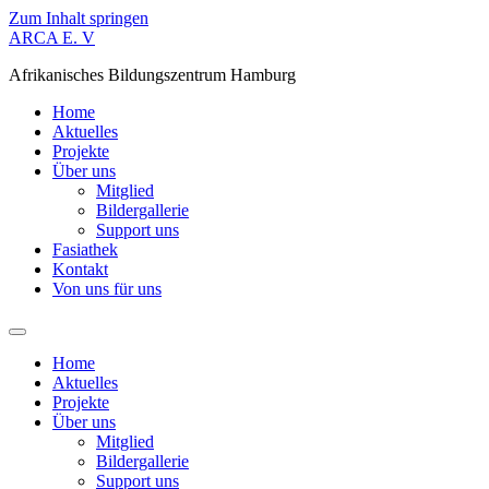
Zum Inhalt springen
ARCA E. V
Afrikanisches Bildungszentrum Hamburg
Home
Aktuelles
Projekte
Über uns
Mitglied
Bildergallerie
Support uns
Fasiathek
Kontakt
Von uns für uns
Home
Aktuelles
Projekte
Über uns
Mitglied
Bildergallerie
Support uns