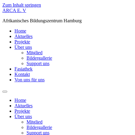
Zum Inhalt springen
ARCA E. V
Afrikanisches Bildungszentrum Hamburg
Home
Aktuelles
Projekte
Über uns
Mitglied
Bildergallerie
Support uns
Fasiathek
Kontakt
Von uns für uns
Home
Aktuelles
Projekte
Über uns
Mitglied
Bildergallerie
Support uns