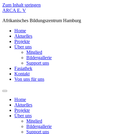
Zum Inhalt springen
ARCA E. V
Afrikanisches Bildungszentrum Hamburg
Home
Aktuelles
Projekte
Über uns
Mitglied
Bildergallerie
Support uns
Fasiathek
Kontakt
Von uns für uns
Home
Aktuelles
Projekte
Über uns
Mitglied
Bildergallerie
Support uns